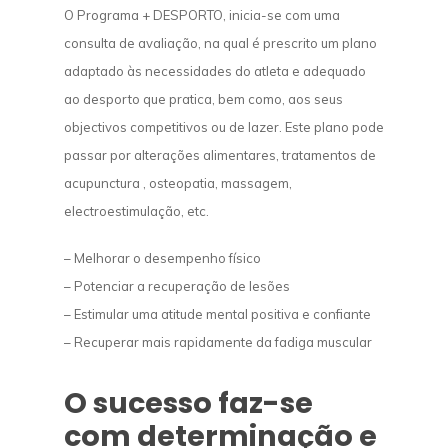
Ozonoterapia
O Programa + DESPORTO, inicia-se com uma
consulta de avaliação, na qual é prescrito um plano
consultas
Hérnia Discal e Discopa
adaptado às necessidades do atleta e adequado
Massagens
Dor de Costas e Lomba
ao desporto que pratica, bem como, aos seus
objectivos competitivos ou de lazer. Este plano pode
Estética
Lesões Desportivas
passar por alterações alimentares, tratamentos de
Programas
Fibromialgia
Tratamentos Corpo e 
acupunctura , osteopatia, massagem,
electroestimulação, etc.
Contactos
Artrose do Joelho e Qua
Estética Avançada
Emagrecimento
Candidíase
Desabituação Tabági
– Melhorar o desempenho físico
– Potenciar a recuperação de lesões
Outras Patologias
+ Desporto
– Estimular uma atitude mental positiva e confiante
– Recuperar mais rapidamente da fadiga muscular
O sucesso faz-se
com determinação e