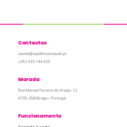
Contactos
saude@equilibriumsaude.pt
+351 915 744 420
Morada
Rua Manuel Ferreira de Araújo, 11
4705-258 Braga – Portugal
Funcionamento
Segunda à sexta