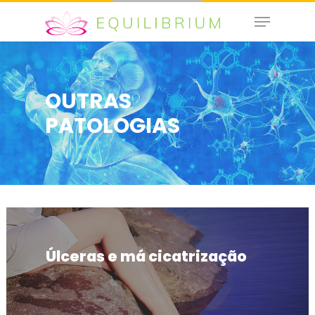
OUTRAS
Hit enter to search or ESC to close
PATOLOGIAS
Úlceras e má cicatrização