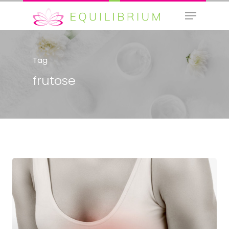
Tag
Hit enter to search or ESC to close
frutose