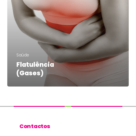
Serviços
Hidrocolonterapia
Ozonoterapia
consultas
Hérnia Discal e Discopa
Massagens
Dor de Costas e Lomba
Saúde
Estética
Lesões Desportivas
Flatulência
(Gases)
Programas
Fibromialgia
Tratamentos Corpo e 
Contactos
Artrose do Joelho e Qua
Estética Avançada
Emagrecimento
Candidíase
Desabituação Tabági
Outras Patologias
+ Desporto
Contactos