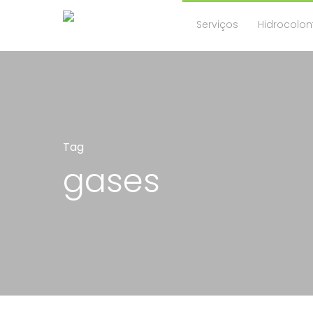
Serviços
Hidrocolon
Tag
gases
Hit enter to search or ESC to close