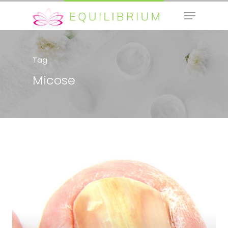
Tag
Hit enter to search or ESC to close
Micose