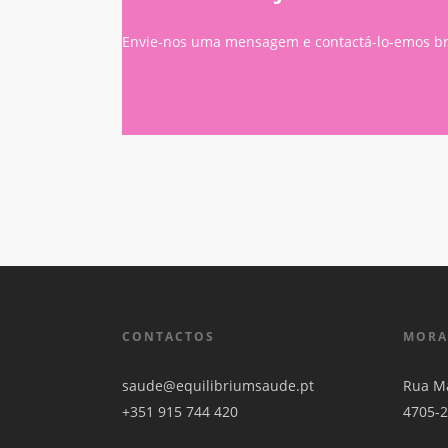
Envie-nos uma mensagem e contactá-lo-emos b
CONTACTOS
MORA
saude@equilibriumsaude.pt
Rua Ma
+351 915 744 420
4705-2