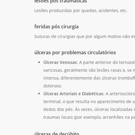
lesões pós traumáticas
Lesões produzidas por quedas, acidentes, etc.
feridas pós cirurgia
Suturas de cirurgias que por algum motivo não es
úlceras por problemas circulatórios
Úlceras Venosas
: A parte anterior do tornoze
varicosas, geralmente são lesões rasas e, se
intensa, diferentemente das úlceras trombof
doloroso.
Úlceras Arteriais e Diabéticas
: A arterioscle
terminal, o que resulta no aparecimento de 
dedos dos pés. Às vezes, úlceras localizada
traumas locais (por exemplo, arranhões na p
úlceras de decúbito