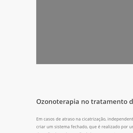
diminuindo o tempo de cicatrização.
MARQUE JÁ A SUA CONSULTA DE
AVALIAÇÃO GRATIS
Ozonoterapia no tratamento de
Em casos de atraso na cicatrização, independent
criar um sistema fechado, que é realizado por u